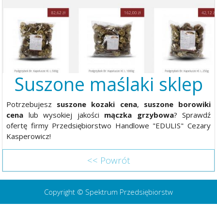
Suszone maślaki sklep
Potrzebujesz
suszone kozaki cena
,
suszone borowiki
cena
lub wysokiej jakości
mączka grzybowa
? Sprawdź
ofertę firmy Przedsiębiorstwo Handlowe "EDULIS" Cezary
Kasperowicz!
<< Powrót
Copyright © Spektrum Przedsiębiorstw