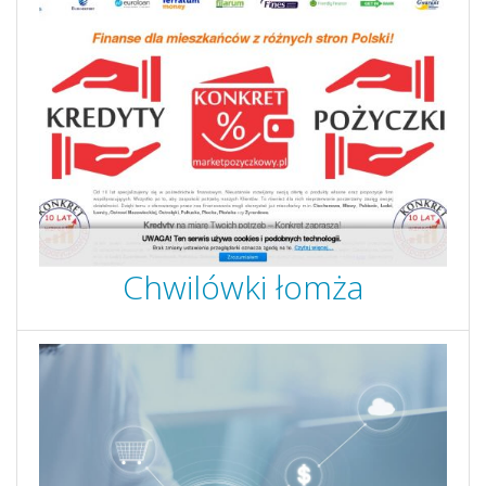
Chwilówki łomża