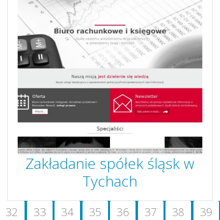
Zakładanie spółek śląsk w
Tychach
32
33
34
35
36
37
38
39