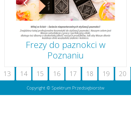
Frezy do paznokci w
Poznaniu
13
14
15
16
17
18
19
20
Copyright © Spektrum Przedsiębiorstw