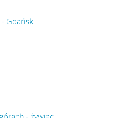
 - Gdańsk
górach - żywiec