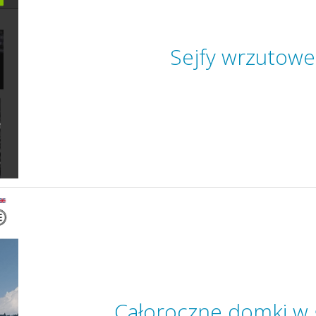
Sejfy wrzutowe
Całoroczne domki w 