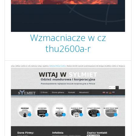
Wzmacniacze w cz
thu2600a-r