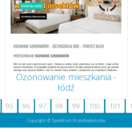
Ozonowanie mieszkania -
łódź
95
96
97
98
99
100
101
Copyright © Spektrum Przedsiębiorstw