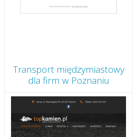
Transport międzymiastowy
dla firm w Poznaniu