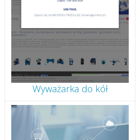
Wyważarka do kół