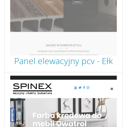
Panel elewacyjny pcv - Ełk