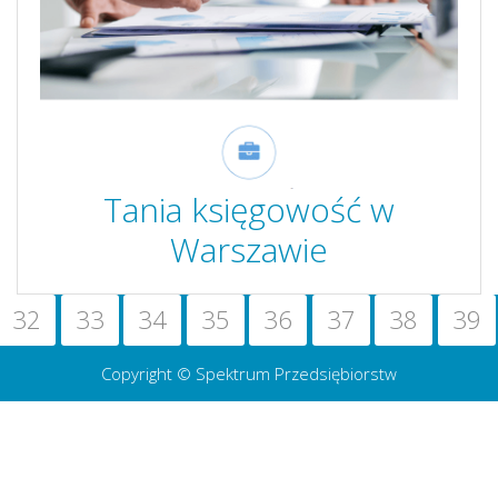
Tania księgowość w
Warszawie
32
33
34
35
36
37
38
39
Copyright © Spektrum Przedsiębiorstw