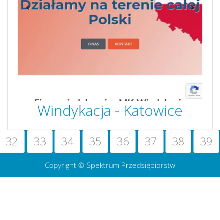
Windykacja - Katowice
32
33
34
35
36
37
38
39
Copyright © Spektrum Przedsiębiorstw