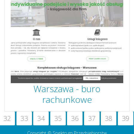
Warszawa - buro
rachunkowe
32
33
34
35
36
37
38
39
Copyright © Spektrum Przedsiębiorstw