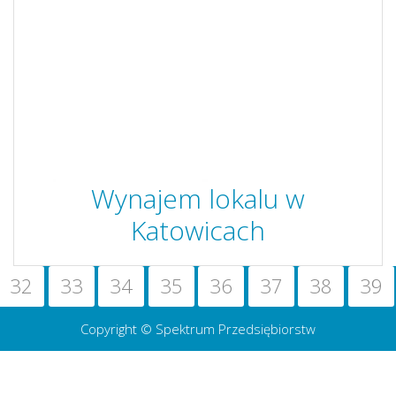
Wynajem lokalu w
Katowicach
32
33
34
35
36
37
38
39
Copyright © Spektrum Przedsiębiorstw