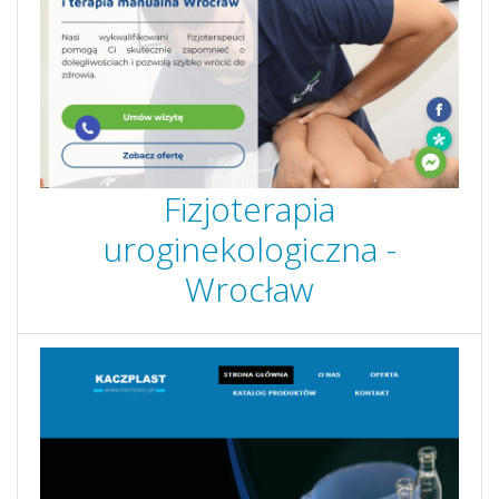
Fizjoterapia
uroginekologiczna -
Wrocław