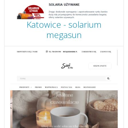
Katowice - solarium
megasun